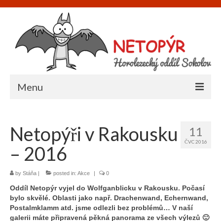
Menu
Úvod
Netopýři v Rakousku
11
O nás
ČVC 2016
– 2016
Informace
Napište nám
by
Stáňa
|
posted in:
Akce
|
0
Oddíl Netopýr vyjel do Wolfganblicku v Rakousku. Počasí
Akce
bylo skvělé. Oblasti jako např. Drachenwand, Echernwand,
Postalmklamm atd. jsme odlezli bez problémů… V naší
Galerie
galerii máte připravená pěkná panorama ze všech výlezů 🙂