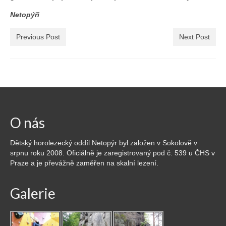
Vše
Netopýři
2016
Previous Post
Next Post
2015
2014
2013
2012
O nás
2011
Dětský horolezecký oddíl Netopýr byl založen v Sokolově v
srpnu roku 2008. Oficiálně je zaregistrovaný pod č. 539 u ČHS v
2010
Praze a je převážně zaměřen na skalní lezení.
2009
Galerie
2008
Odkazy