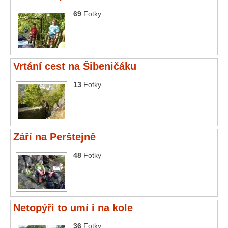
69
Fotky
Vrtání cest na Šibeničáku
13
Fotky
Září na Perštejně
48
Fotky
Netopýři to umí i na kole
36
Fotky