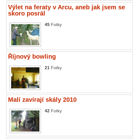
Výlet na feraty v Arcu, aneb jak jsem se
skoro posrál
45
Fotky
Říjnový bowling
21
Fotky
Malí zavírají skály 2010
42
Fotky