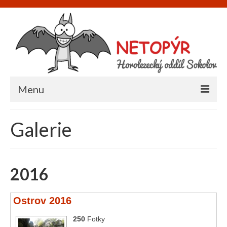
Menu
Úvod
Galerie
O nás
Informace
2016
Napište nám
Ostrov 2016
Akce
250
Fotky
Galerie