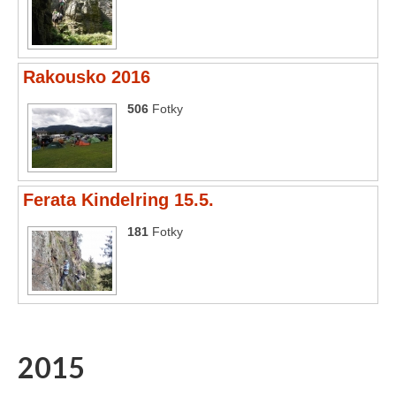
Vše
2016
Rakousko 2016
2015
506
Fotky
2014
2013
Ferata Kindelring 15.5.
2012
181
Fotky
2011
2010
2009
2008
2015
Odkazy