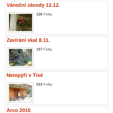
Vánoční závody 12.12.
Průvodce
126
Fotky
Vzkazy
Bazar
Zavírání skal 8.11.
157
Fotky
Netopýři v Tisé
233
Fotky
Arco 2015