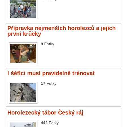
Přípravka nejmenších horolezců a jejich
první krůčky
9
Fotky
I šéfíci musí pravidelně trénovat
17
Fotky
Horolezecký tábor Český ráj
442
Fotky