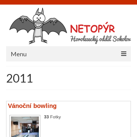
Menu
Úvod
2011
O nás
Informace
Vánoční bowling
Napište nám
33
Fotky
Akce
Galerie