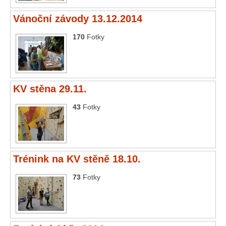
Vše
Vánoční závody 13.12.2014
2016
170
Fotky
2015
2014
KV stěna 29.11.
2013
43
Fotky
2012
2011
Trénink na KV stěně 18.10.
2010
73
Fotky
2009
2008
Odkazy