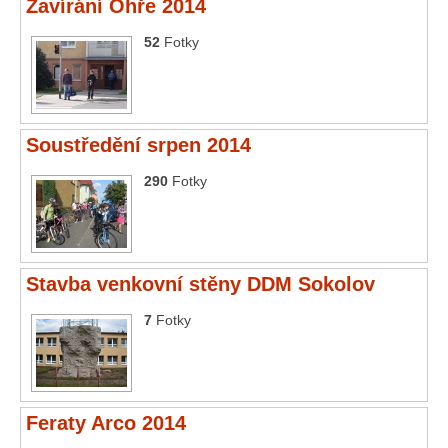
Zavírání Ohře 2014
Průvodce
52
Fotky
Vzkazy
Bazar
Soustředění srpen 2014
290
Fotky
Stavba venkovní stěny DDM Sokolov
7
Fotky
Feraty Arco 2014