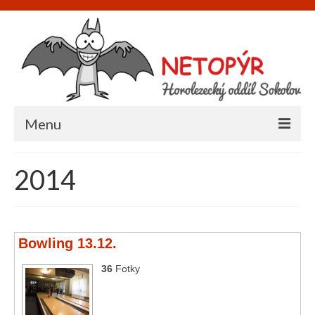
Menu
Úvod
2014
O nás
Informace
Bowling 13.12.
Napište nám
36
Fotky
Akce
Galerie