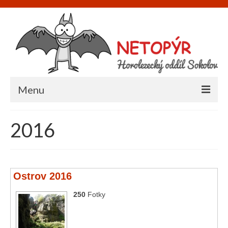
Menu
Úvod
2016
O nás
Informace
Ostrov 2016
Napište nám
250
Fotky
Akce
Galerie