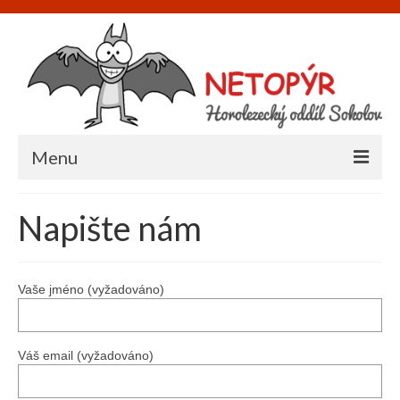
Menu
Úvod
Napište nám
O nás
Informace
Vaše jméno (vyžadováno)
Napište nám
Akce
Váš email (vyžadováno)
Galerie