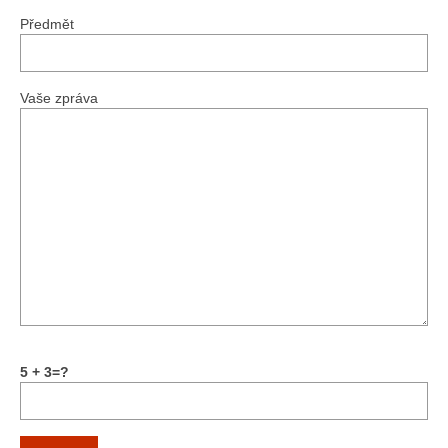
Předmět
Vše
2016
Vaše zpráva
2015
2014
2013
2012
2011
2010
2009
5 + 3=?
2008
Odkazy