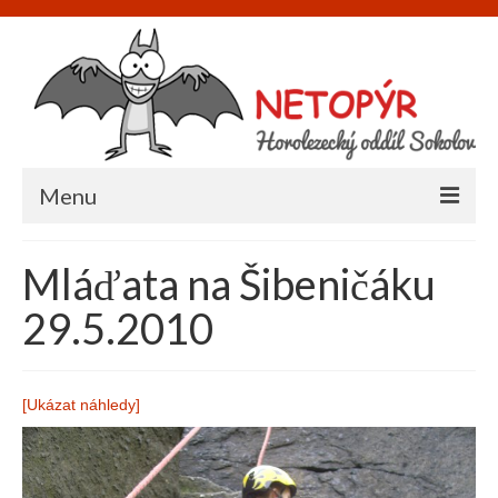
Menu
Úvod
Mláďata na Šibeničáku
O nás
29.5.2010
Informace
Napište nám
[Ukázat náhledy]
Akce
Galerie