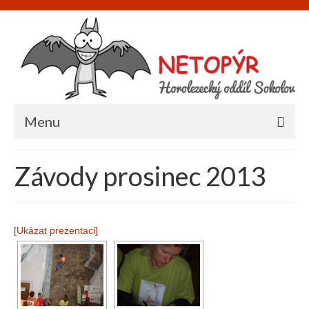
Menu
Úvod
Závody prosinec 2013
O nás
Informace
[Ukázat prezentaci]
Napište nám
Akce
Galerie