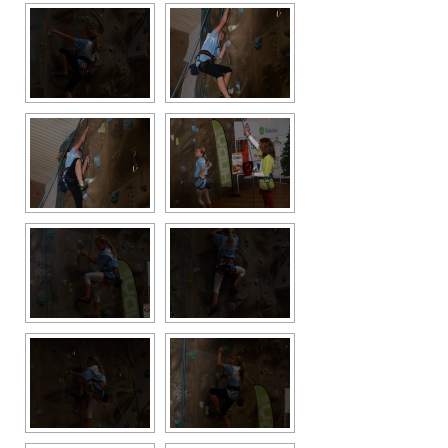
Průvodce
Vzkazy
Bazar