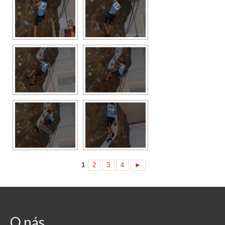
1
2
3
4
►
O nás