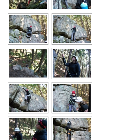
Průvodce
Vzkazy
Bazar