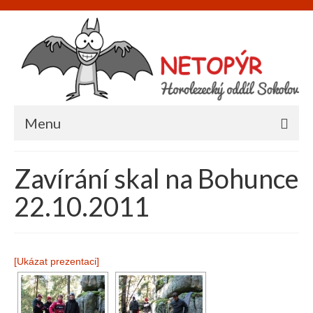
Menu
Úvod
Zavírání skal na Bohunce
O nás
22.10.2011
Informace
Napište nám
[Ukázat prezentaci]
Akce
Galerie