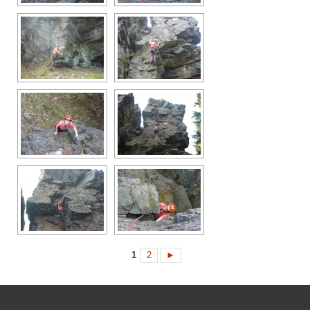
1
2
►