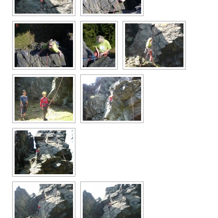
Průvodce
Vzkazy
Bazar