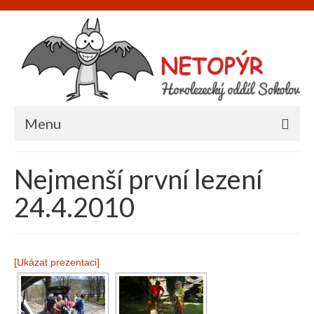
Menu
Úvod
Nejmenší první lezení
O nás
24.4.2010
Informace
Napište nám
[Ukázat prezentaci]
Akce
Galerie